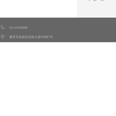
023-65656688
重庆市高新区综保大道6号附7号