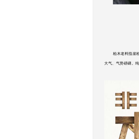
柏木老料指崖
大气、气势磅礴。